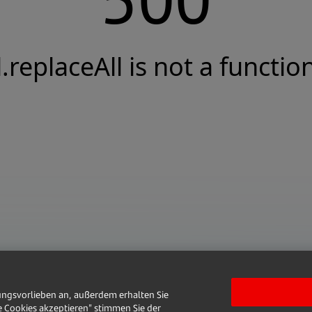
l.replaceAll is not a functio
ungsvorlieben an, außerdem erhalten Sie
e Cookies akzeptieren" stimmen Sie der