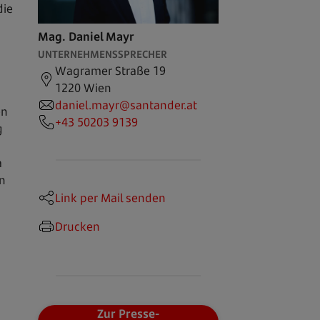
die
Mag. Daniel Mayr
UNTERNEHMENSSPRECHER
Wagramer Straße 19
1220 Wien
daniel.mayr@santander.at
en
+43 50203 9139
g
a
n
Link per Mail senden
Drucken
Zur Presse-