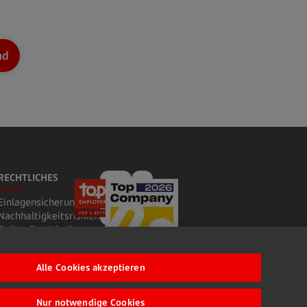
"PA-SCB_20241216_Top Company 2025"
ad
RECHTLICHES
Einlagensicherung
Nachhaltigkeitsrisiken
Online Streitbeilegung
Hinweisgebersystem
Ombudsteam
Alle Cookies akzeptieren
Verbandsklage
CRS GMSG
Vertrag widerrufen
Nur notwendige Cookies