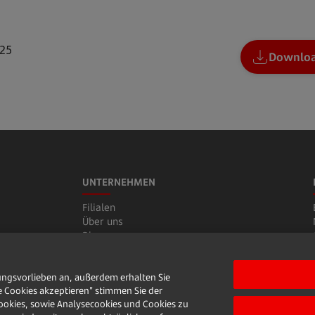
25
Downlo
UNTERNEHMEN
Filialen
Über uns
Blog
Karriere
Verantwortung
ungsvorlieben an, außerdem erhalten Sie
Presse
e Cookies akzeptieren" stimmen Sie der
Glossar
okies, sowie Analysecookies und Cookies zu