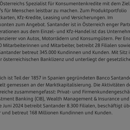
sterreichs Spezialist für Konsumentenkredite mit dem Ziel
fs für Menschen leistbar zu machen. Zum Produktportfolio
karten, Kfz-Kredite, Leasing und Versicherungen. Im
onten zum Angebot. Santander ist in Österreich enger Part
erationen aus dem Einzel- und Kfz-Handel ist das Unterne
anzierer von Autos, Motorrädern und Konsumgütern. Per En
 Mitarbeiterinnen und Mitarbeiter, betreibt 28 Filialen sowi
 Santander betreut 345.000 Kundinnen und Kunden. Mit Sitz 
 österreichischen Banklizenz und unterliegt der gesetzlich
ch ist Teil der 1857 in Spanien gegründeten Banco Santande
t gemessen an der Marktkapitalisierung. Die Aktivitäten d
ereiche zusammengefasst: Privat- und Firmenkundengeschäf
estment Banking (CIB), Wealth Management & Insurance und
Juni 2024 betreibt Santander 8.300 Filialen, beschäftigt üb
er und betreut 168 Millionen Kundinnen und Kunden.