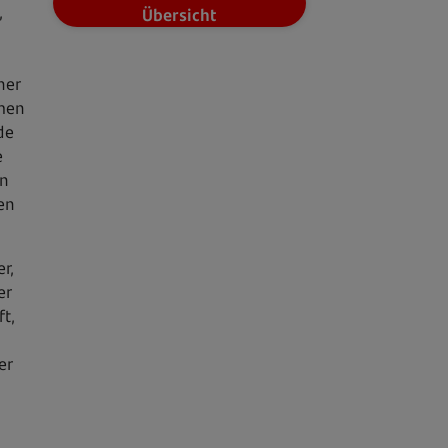
,
Übersicht
ner
hmen
de
e
in
en
r,
er
t,
er