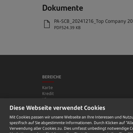
Dokumente
PA-SCB_20241216_Top Company 20
PDF
524.39 KB
BEREICHE
Karte
Kredit
Kfz
Sparen
Diese Webseite verwendet Cookies
Versicherung
​Mit Cookies passen wir unsere Webseite an Ihre Interessen und Nutz
Online-Banking Informationen
spezifisch auf Sie abgestimmte Informationen. Durch Klicken auf "All
Verwendung aller Cookies zu. Dies umfasst unbedingt notwendige Co