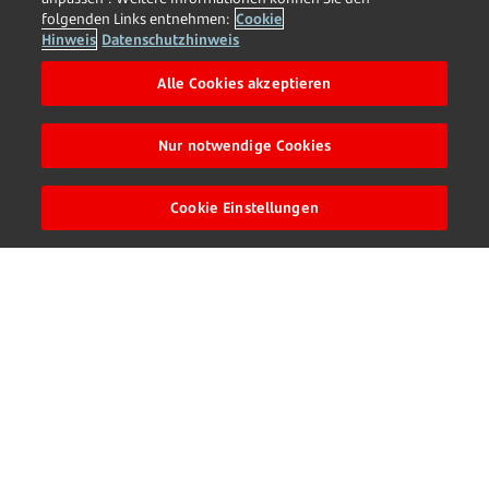
folgenden Links entnehmen:
Cookie
Hinweis
Datenschutzhinweis
Alle Cookies akzeptieren
Nur notwendige Cookies
?
Cookie Einstellungen
Patrick March
Leiter HR & Organisation
© Santander
Patrick March