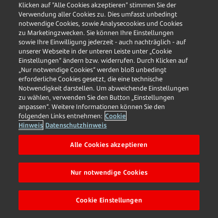
Klicken auf "Alle Cookies akzeptieren" stimmen Sie der
kaufen.
Verwendung aller Cookies zu. Dies umfasst unbedingt
notwendige Cookies, sowie Analysecookies und Cookies
Automatische Sparpläne nutzen
zu Marketingzwecken. Sie können Ihre Einstellungen
sowie Ihre Einwilligung jederzeit - auch nachträglich - auf
unserer Webseite in der unteren Leiste unter „Cookie
Automatismen helfen dabei, sich auf unaufgeregte
Einstellungen“ ändern bzw. widerrufen. Durch Klicken auf
Weise nach und nach ein schönes Sümmchen
„Nur notwendige Cookies“ werden bloß unbedingt
zusammenzusparen. Ein wichtiger Weg dorthin sind
erforderliche Cookies gesetzt, die eine technische
fixe Sparpläne. Einfach gesagt, senden Sie hier per
Notwendigkeit darstellen. Um abweichende Einstellungen
zu wählen, verwenden Sie den Button „Einstellungen
Dauerauftrag jeweils am Monatsanfang eine gewisse
anpassen“. Weitere Informationen können Sie den
Summe auf Ihr Sparkonto, Ihren Bausparvertrag, Ihr
folgenden Links entnehmen:
Cookie
Depot oder Ihr Rücklagenkonto, aber vielleicht auch
Hinweis
Datenschutzhinweis
schon als Vorsorge für Ihre Pension. Als ideale
Alle Cookies akzeptieren
Sparsumme nennen Experten und Expertinnen hier
Werte zwischen 50 und 200 € – das hängt natürlich von
den individuellen Möglichkeiten ab. Steigt Ihr Gehalt,
Nur notwendige Cookies
sollten Sie das Sparvolumen erhöhen.
?
Cookie Einstellungen
Wenn Sie nicht allzu langfristig denken möchten,
können Sie sich auf diese Weise auch ganz bestimmte