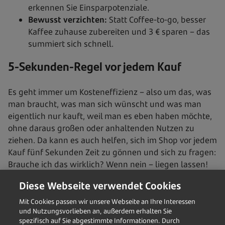
erkennen Sie Einsparpotenziale.
Bewusst verzichten:
Statt Coffee-to-go, besser
Kaffee zuhause zubereiten und 3 € sparen – das
summiert sich schnell.
5-Sekunden-Regel vor jedem Kauf
Es geht immer um Kosteneffizienz – also um das, was
man braucht, was man sich wünscht und was man
eigentlich nur kauft, weil man es eben haben möchte,
ohne daraus großen oder anhaltenden Nutzen zu
ziehen. Da kann es auch helfen, sich im Shop vor jedem
Kauf fünf Sekunden Zeit zu gönnen und sich zu fragen:
Brauche ich das wirklich? Wenn nein – liegen lassen!
Wenn Sie zu den visuellen Typen gehören, können Sie
Diese Webseite verwendet Cookies
sich eine Spar-Idee auf Ihren Kühlschrank oder Ihre
​Mit Cookies passen wir unsere Webseite an Ihre Interessen
Türe kleben. Geben Sie sich selbst ein Sparmotto für
und Nutzungsvorlieben an, außerdem erhalten Sie
die Woche, also etwa: Nur 1x die Woche Coffee-to-go
spezifisch auf Sie abgestimmte Informationen. Durch